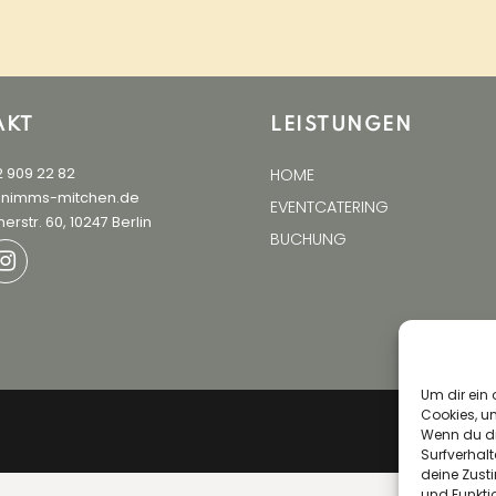
AKT
LEISTUNGEN
2 909 22 82
HOME
@nimms-mitchen.de
EVENTCATERING
erstr. 60, 10247 Berlin
BUCHUNG
Um dir ein 
Cookies, u
Wenn du di
Surfverhalt
deine Zust
und Funkti