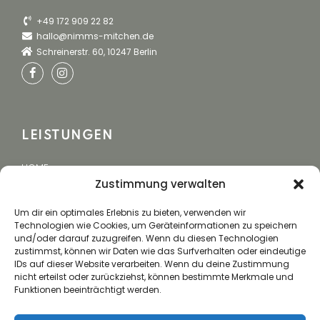
+49 172 909 22 82
hallo@nimms-mitchen.de
Schreinerstr. 60, 10247 Berlin
LEISTUNGEN
HOME
Zustimmung verwalten
EVENTCATERING
BUCHUNG
Um dir ein optimales Erlebnis zu bieten, verwenden wir
Technologien wie Cookies, um Geräteinformationen zu speichern
und/oder darauf zuzugreifen. Wenn du diesen Technologien
zustimmst, können wir Daten wie das Surfverhalten oder eindeutige
IDs auf dieser Website verarbeiten. Wenn du deine Zustimmung
NUTZEN
nicht erteilst oder zurückziehst, können bestimmte Merkmale und
Funktionen beeinträchtigt werden.
Mit unserer langjährigen Erfahrung schaffen wir