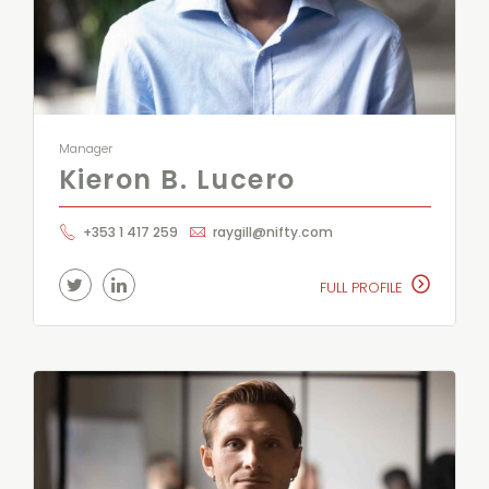
Manager
Kieron B. Lucero
+353 1 417 259
raygill@nifty.com
FULL PROFILE