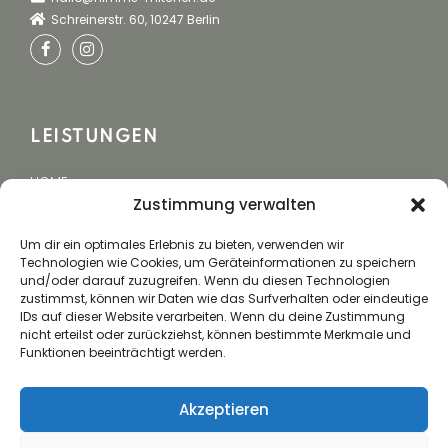
Schreinerstr. 60, 10247 Berlin
LEISTUNGEN
HOME
Zustimmung verwalten
EVENTCATERING
BUCHUNG
Um dir ein optimales Erlebnis zu bieten, verwenden wir
Technologien wie Cookies, um Geräteinformationen zu speichern
und/oder darauf zuzugreifen. Wenn du diesen Technologien
zustimmst, können wir Daten wie das Surfverhalten oder eindeutige
IDs auf dieser Website verarbeiten. Wenn du deine Zustimmung
NUTZEN
nicht erteilst oder zurückziehst, können bestimmte Merkmale und
Funktionen beeinträchtigt werden.
Mit unserer langjährigen Erfahrung schaffen wir
Gemeinsame wunderbare Erlebnisse, die Menschen
Akzeptieren
verbinden, Emotionen wecken und Ihre Vision
Wirklichkeit werden lassen.