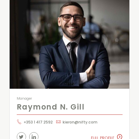
Manager
Raymond N. Gill
+353 1 417 2592
kieron@nifty.com
FULL PROFILE