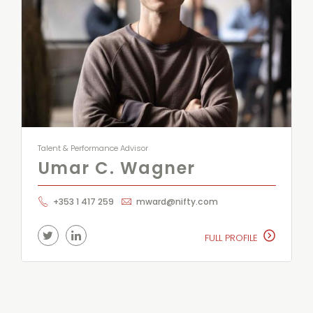
Talent & Performance Advisor
Umar C. Wagner
+353 1 417 259
mward@nifty.com
FULL PROFILE